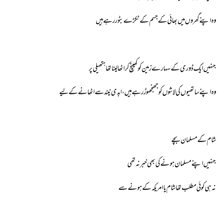
وہ اپنے گھروں میں بھائی کے جسم کے ٹکڑے بٹور رہے ہیں
جنہیں ایک ڈوری کے سہارے زمین کو کھینچ کر اٹھا لینا تھا ہتھیلی پر
وہ اپنے ساتھیوں کی لاشوں کو جھنجھوڑ رہے ہیں، ابدی نیند سے اٹھانے کے لیے
شام کے مسلمان بچے
جنہیں اپنے مسلمان ہونے کی بھی خبر نہ تھی
نہ ہی کوئی مطلب تھا شام یا امریکہ کے ہونے سے