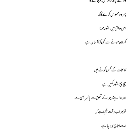
وہ اسے پڑھ کر اداس ہوجائے گا
پھر وہ محسوس کرے گا کہ
اس دیش میں ایشور ہونا
کسان ہونے سے کئی گنا آسان ہے
کائنات کے کسی کونےمیں
سچ مچ ایشور کہیں ہے
اور وہ اپنے وجود کے تعلق سے باخبر بھی ہے
تو پھر اب وقت آگیا ہے کہ
اسے اناج بونا چاہیے