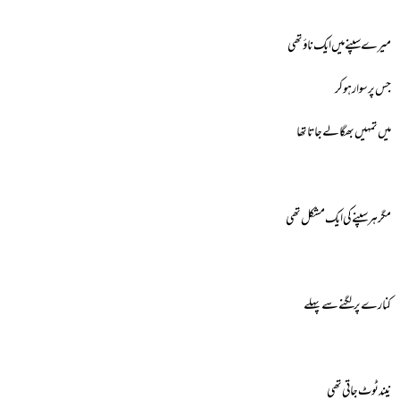
میرے سپنے میں ایک ناؤ تھی
جس پر سوار ہوکر
میں تمہیں بھگا لے جاتا تھا
مگر ہر سپنے کی ایک مشکل تھی
کنارے پر لگنے سے پہلے
نیند ٹوٹ جاتی تھی