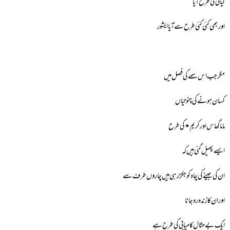
گیانی کی طرح آیا
اور بھی کئی کئی طرح سے آیا ایشور
مگر جب اس سمے کی فصل میں
کسان ہونے کی چنوتیاں
ماما گھاس اور کریم ٭کی طرح
ایسے پھیل گئی ہیں کہ
ان کی جینے کی چاہ کو جکڑ رہی ہیں چاروں طرف سے
اور ان کا زندہ رہ جانا
ایک بے مثال کامیابی کی طرح ہے