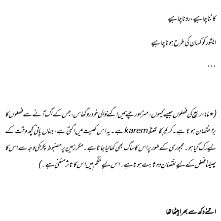
کاٹنا چاہیے، رونا چاہیے
ایشور کو کسان کی طرح ہونا چاہیے
٠٠٠
(٭ماما،ربیع کی فصلوں جیسے گیہوں، مٹر اور چنے میں اگنے والی خود روگھاس، جس کے اگ آنے سے فصلوں کا
بڑا نقصان ہوتا ہے۔کریم کا تلفظ
karem
ہے۔یہ اس کھیت میں اگتی ہے، جہاں پانی کچھ وقت کے
لیے رک گیا ہو۔ مجبوری کے طور پر اس کا ساگ بھی کھالیا جاتا ہے۔مگر زمین پر مضبوط پکڑ کی وجہ سے اس کا
پھیلنا فصل کے لیے نقصان دہ ثابت ہوتا ہے۔ اس لیے نظم میں اس کا تاثر منفی ہے۔
)
اتنے دکھ سے بھرا بیٹھا تھا