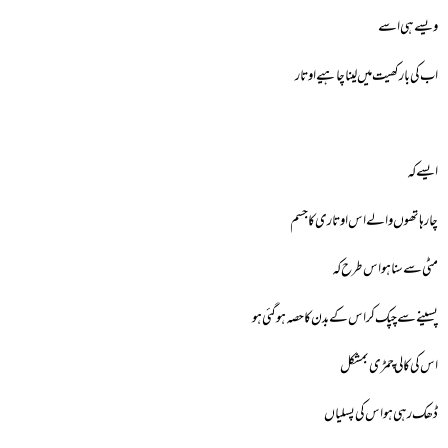
ویسے ہی اسے
اب کی بار کھیت میں لینا چاہیے اوتار
ایسے کہ
چار ہاتھوں والے اس اوتاری کا جسم
مٹی سے سنا ہو اس طرح کہ
پسینے سے چپک کر اس کے بدن کا حصہ ہوگئی ہو
اس کی کالی چمڑی بمشکل
ڈھک رہی ہو اس کی پسلیاں