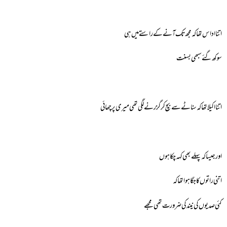
اتنا اداس تھا کہ مجھ تک آنے کے راستے میں ہی
سوکھ گئے سبھی بسنت
اتنا اکیلا تھا کہ سناٹے سے بچ کر گزرنے لگی تھی میری پرچھائی
اور جیسا کہ پہلے بھی کہہ چکا ہوں
اتنی راتوں کا جگا ہوا تھا کہ
کئی صدیوں کی نیند کی ضرورت تھی مجھے