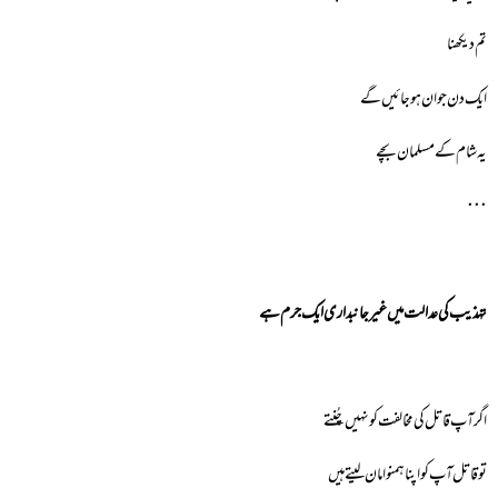
تم دیکھنا
ایک دن جوان ہوجائیں گے
یہ شام کے مسلمان بچے
٠٠٠
تہذیب کی عدالت میں غیر جانبداری ایک جرم ہے
اگر آپ قاتل کی مخالفت کو نہیں چُنتے
تو قاتل آپ کو اپنا ہمنوا مان لیتے ہیں