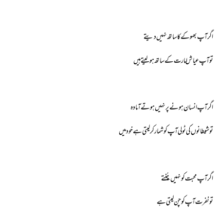
اگر آپ بھوکے کا ساتھ نہیں دیتے
تو آپ عیاش امارت کے ساتھ ہولیتے ہیں
اگر آپ انسان ہونے پر نہیں ہوتے آمادہ
تو شیطانوں کی ٹولی آپ کو شمار کرلیتی ہے خود میں
اگر آپ محبت کو نہیں چُنتے
تو نفرت آپ کو چن لیتی ہے