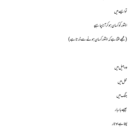
تو ایسے میں
ایشور کو کسان ہوکر آنا چاہیے
(مجھے لگتا ہے کہ ایشور کسان ہونے سے ڈرتا ہے)
وہ جیل میں
محل میں
جنگ میں
جیسے بار بار
لیتا ہے اوتار