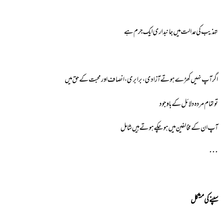
تہذیب کی عدالت میں جانبداری ایک جرم ہے
اگر آپ نہیں کھڑے ہوتے آزادی، برابری، انصاف اور محبت کے حق میں
تو تمام مردہ دلائل کے باوجود
آپ ان کے مخالفین میں ہوچکے ہوتے ہیں شامل
٠٠٠
سپنے کی مشکل