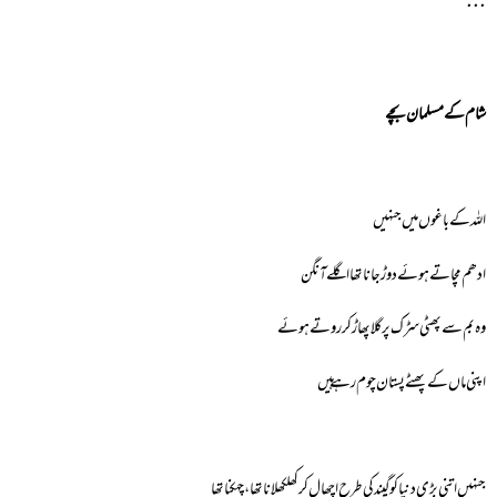
٠٠٠
شام کے مسلمان بچے
اللہ کے باغوں میں جنہیں
ادھم مچاتے ہوئے دوڑ جانا تھا اگلے آنگن
وہ بم سے پھٹی سڑک پر گلا پھاڑ کر روتے ہوئے
اپنی ماں کے پھٹے پستان چوم رہے ہیں
جنہیں اتنی بڑی دنیا کو گیند کی طرح اچھال کر کھلکھلانا تھا ، چہکنا تھا