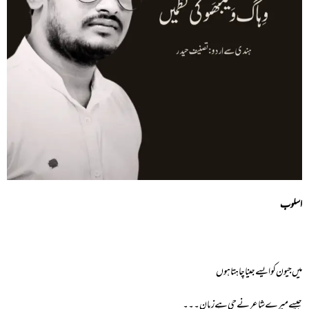
اسلوب
میں جیون کو ایسے جینا چاہتا ہوں
جیسے میرے شاعر نے جی ہے زبان۔۔۔