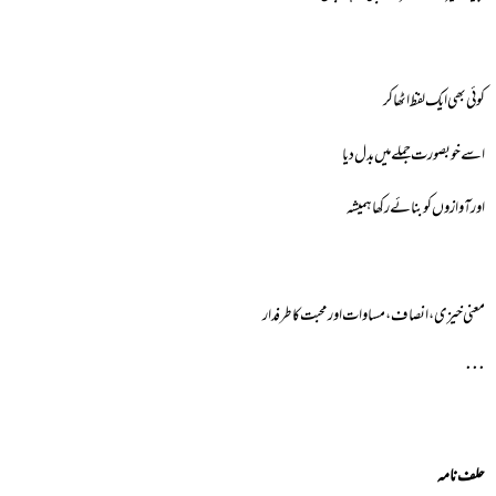
کوئی بھی ایک لفظ اٹھا کر
اسے خوبصورت جملے میں بدل دیا
اور آوازوں کو بنائے رکھا ہمیشہ
معنی خیزی، انصاف، مساوات اور محبت کا طرفدار
٠٠٠
حلف نامہ