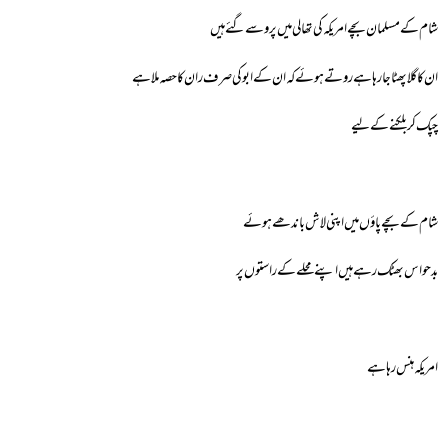
شام کے مسلمان بچے امریکہ کی تھالی میں پروسے گئے ہیں
ان کا گلا پھٹا جارہا ہے رو تے ہوئے کہ ان کے ابو کی صرف ران کا حصہ ملا ہے
چپک کر بلکنے کے لیے
شام کے بچے پاؤں میں اپنی لاش باندھے ہوئے
بدحواس بھٹک رہے ہیں اپنے محلے کے راستوں پر
امریکہ ہنس رہا ہے