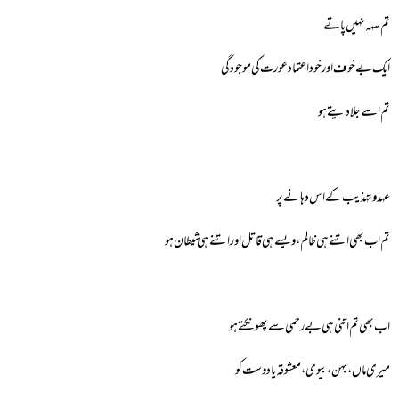
تم سہہ نہیں پاتے
ایک بے خوف اور خود اعتماد عورت کی موجودگی
تم اسے جلادیتے ہو
عہد و تہذیب کے اس دہانے پر
تم اب بھی اتنے ہی ظالم، ویسے ہی قاتل اور اتنے ہی شیطان ہو
اب بھی تم اتنی ہی بے رحمی سے پھونکتے ہو
میری ماں، بہن ، بیوی ، معشوقہ یا دوست کو