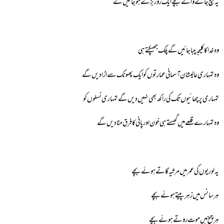
یہ بچ جانے والے بچے ایک روز بڑے ہوجائیں گے
وہ خدا کا کلیجہ چباجائیں گے پلک جھپکتے ہی
وہ تمہاری عالیشان آسمانی عمارتوں کو ایک پھونک سے اڑا دیں گے
تمہاری پرچھائیوں تک کی راکھ بھی نہیں دیں گے تمہاری نسلوں کو
وہ تمہارے قلعے میں گھستے ہی خون اور پانی کا فرق مٹادیں گے
یہ لوریوں کی عمر میں مرثیہ گاتے ہوئے بچے
ہر سانس میں زہر پیتے ہوئے بچے
ہر چیخ میں موت روتے ہوئے بچے