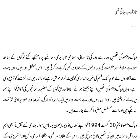
ناؤ ڈوب جاتی تھی
٠٠٠
وہاگ ویبھو کی نظمیں ہمارے دور کی ناانصافی، سماجی نابرابری، حاشیے پر دھکیلے گئے لوگوں کے ساتھ
ہورہے مظالم اور حکومت کی دھاندلیوں کے خلاف کھل کر بات کرتی ہیں۔ اس مشکل دور میں جہاں بہت
سے فنکاروں نے خود پر ایک قسم کی غیرجانبداری کو لپیٹ کر خاموش رہنے اور اندر ہی اندر کڑھنے کو ترجیح دی
ہے، وہاں وہاگ ویبھو کی نظمیں اپنے چبھتے ہوئے الفاظ اور حق گوئی کے مضبوط طمانچوں کی آواز کو اپنے جلو
میں لے کر چلتی ہیں۔وہ اس بزدل اور بے ہمت دور میں ایک زندہ آواز کی مانند صاف طور پر اپنی شناخت
بناچکے ہیں اور اسے مسلسل مضبوط کرتے جارہے ہیں۔
وہاگ ویبھو کا جنم 30 اگست 1994 کو اپنے ننھال اوُد پور (جون پور) میں ہوا۔ہندی کے تقریباً سبھی اہم
رسائل و جرائد میں ان کی نظمیں شائع ہوچکی ہیں۔ اس کے علاوہ مراٹھی، بنگلا، آسامی، اُڑیا اور انگریزی کے