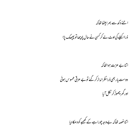
اتنے دکھ سے بھرا بیٹھا تھا کہ
ذرا اکیلے کی اوٹ لے کر کسی نے حال پوچھا تو پھپھک پڑا
اتنا بے عزت ہوا تھا کہ
دوست یار بھی ذرا نظر انداز کرگئے تو بے عزتی محسوس ہوئی
اور گھر چھوڑ کر نکل آیا
اتنا غصہ تھا کہ بے وجہ چوراہے کے کھمبے کو دھکا دیا