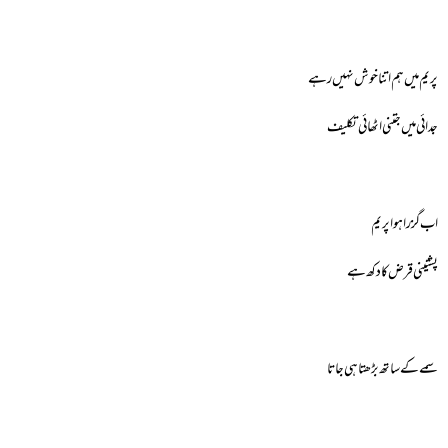
پریم میں ہم اتنا خوش نہیں رہے
جدائی میں جتنی اٹھائی تکلیف
اب گزرا ہوا پریم
پشتینی قرض کا دکھ ہے
سمے کے ساتھ بڑھتا ہی جاتا