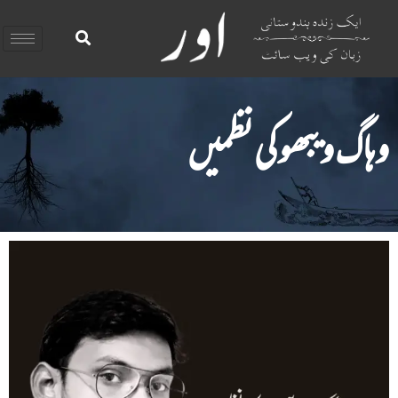
وہاگ ویبھو کی نظمیں