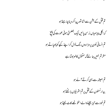
تم قتل کے جشن سے اتنا شور پیدا کردینا چاہتے ہو
کہ اگلی پیڑھیاں نہ سن پائیں ایک جھلستی ہوئی عورت کی چیخ
تم انسانی خون پر ہزاروں رنگ ڈال کر اپنے کیے کو چھپاتے ہو
مگر تم نہیں جانتے کہ مقتول کا لہو بولتا ہے
تم ہمیشہ سے یہی کرتے آئے ہو
بیدار نسلوں کے قتل پر تم اشرفیاں بانٹتے ہو
تم خود سے تیز چلنے والے انگوٹھے کاٹ لیتے ہو