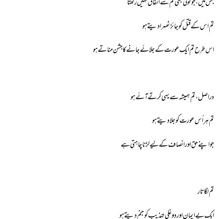
جس میں، جو کوئی بھی تم سے اتفاق نہیں رکھتا
تم اس کے قتل کو جائز ٹھہرا دیتے ہو
اس طرح تم ایک عورت کے جلائے جانے کا جشن مناتے ہو
دراصل، تم ہمیشہ سے یہی کرتے آئے ہو
تم ہر اُس عورت کو جلادیتے ہو
جو اپنے حق اور انصاف کے لیے لڑنا چاہتی ہے
تم لگاتار
ایک بے ایمان اور دوغلی تہذیب کو جنم دیتے ہو