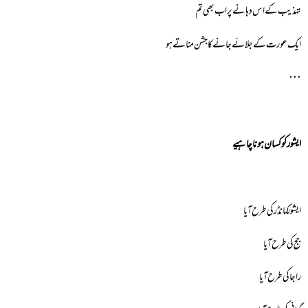
تہذیب کے اس دہانے پر اب بھی تم
ایک عورت کے جلائے جانے کا جشن مناتے ہو
٠٠٠
ایشور کو کسان ہونا چاہیے
ایشور کمانڈر کی طرح آیا
جج کی طرح آیا
راجا کی طرح آیا