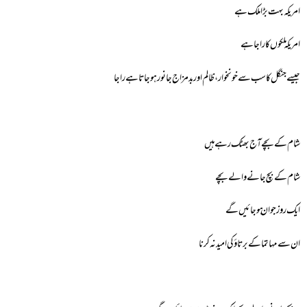
امریکہ بہت بڑا ملک ہے
امریکہ ملکوں کا راجا ہے
جیسے جنگل کا سب سے خونخوار ، ظالم اور بدمزاج جانور ہوجاتا ہے راجا
شام کے بچے آج بھٹک رہے ہیں
شام کے بچ جانے والے بچے
ایک روز جوان ہوجائیں گے
ان سے مہاتما کے برتاؤ کی امید نہ کرنا