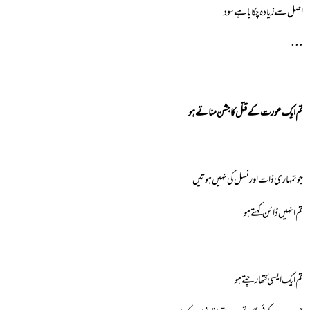
اصل سے زیادہ چکایا ہے سود
٠٠٠
تم ایک عورت کے قتل کا جشن مناتے ہو
جو تمہاری ذات اور نسل کی نہیں ہوتیں
تم انہیں ڈائن کہتے ہو
تم ایک ایسی کتھا رچتے ہو