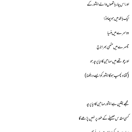
اور اس چار ہاتھوں والے ایشور کے
ایک ہاتھ میں ہو پھاوڑا
دوسرےمیں ہنسیا
تیسرے میں مٹھی بھر اناج
اور چوتھے میں مہاجن کا دیا پرچہ ہو
(کتنا دلچسپ ہوگا ایشور کو ایسے دیکھنا)
مجھے یقین ہے ایشور مہاجن کا دیا پرچہ
کسی مقدس صحیفے کے طور پر نہیں پڑھے گا