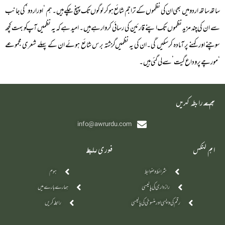
ساتھ ساتھ اردو میں بھی ان کی نظموں کے تراجم شائع ہوکر لوگوں تک پہنچ چکے ہیں۔ ہم ‘اور اردو’ کی جانب
سے ان کی چند مزید نظموں تک اپنے قارئین کی رسائی کروارہے ہیں۔ امید ہے کہ یہ نظمیں آپ کو بہت کچھ
سوچنے اور کہنے پر آمادہ کرسکیں گی۔ان کی یہ نظمیں گزشتہ برس شائع ہوئے ان کے پہلے شعری مجموعے
‘مورچے پر وداع گیت’ سے لی گئی ہیں۔
‫ہم سے رابطہ کریں
info@awrurdu.com
اہم لنکس
فوری رابطے
شرائط و ضوابط
ہوم
رازداری کی پالیسی
ہمارے بارے میں
رقم کی واپسی اور منسوخی کی پالیسی
رابطہ کریں