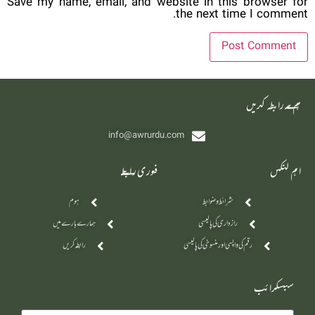
Save my name, email, and website in this browser for
the next time I comment.
‫ہم سے رابطہ کریں
info@awrurdu.com
اہم لنکس
فوری رابطے
شرائط و ضوابط
ہوم
رازداری کی پالیسی
ہمارے بارے میں
رقم کی واپسی اور منسوخی کی پالیسی
رابطہ کریں
سبسکرائب