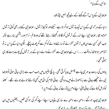
سنائیں گے بابا؟’
اوجھا جی کے پاس آگے کہنے کے لیے کچھ نہیں بچتا تھا۔
دنیا کے ہر آدمی کے پاس ایک ترشول ہوا کرتا ہے، تیکھا اور نوکیلاترشول۔اوجھا جی کے اندر بھی کوئی ترشول
موجود تھا۔ اوجھا جی اپنے اندر کے ترشول کو لگاتار گھستے رہتے تھے کہ وہ ملائم، نرم اور ریشمی بنا رہے تاکہ
جب بھی کسی سے ان کا یہ ترشول ٹکرائے تو سامنے والے کو کم سے کم چوٹ پہنچے۔لیکن دنیا کے پاس نہ تو
اتنا صبر ہوتا تھا نہ وقت۔۔۔اس لیے اوجھا جی سے ٹکرانے والے دنیا کے ہر ترشول کی چوٹ بہت کاری
ہوتی تھی۔
یادوں کی ریت جدھر جی چاہے پھسل جایا کرتی تھی۔ پانچ بیٹیوں میں جب سب سے بڑی سیانی ہوئی تو اوجھا
جی نے منجھلے بھائی سے بر ڈھونڈنے میں مدد مانگی۔بھائی شام کی بتی میں گھی ڈالتے ہوئے بولے تھے،’سیٹھ
ٹوڈرمل کہتا ہے کہ بھائی بیٹی اپنے دم پر پالتا ہے کہ بھائی کے دم پر؟’
اوجھا جی چپ ہوگئے۔دھیرے دھیرے ساری بیٹیاں اپنے اپنے گھر کی ہوگئی تھیں۔چھٹیوں میں ان
سے ملنے آتیں۔دلار جتایا جاتا۔ شکایتیں درج ہوتیں۔