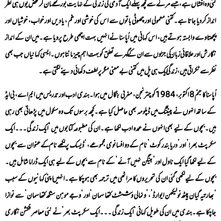
گئی وہ افشاں ہے، جسے مرنے سے کچھ پہلے ایک آدمی کی زندگی کے نہایت بور لمحے مان کر محض یوں ہی نظر
انداز کردیا جاتا ہے۔کتنی معمولی اور چھوٹی باتوں سے اس کی خوشی اور غم ، یادیں اور خواب، خوشیاں اور
پچھتاوے وابستہ ہوتے ہیں، اس کہانی میں اُپاسنا نے انہیں بہت اچھی طرح پرویا ہے۔میں ان کے انداز
نگارش اور علاقائی زبان کی جڑوں سے ان کے گہرےتعلق کو بہت اہم چیز مانتا ہوں۔ایسی کہانیاں جب بھی
نظر سے ٹکراتی ہیں، زندگی ایک ہی پل میں کتنی بے معنی مگر پرلطف دکھائی دینے لگتی ہے۔
اُپاسنا کا جنم 8 اکتوبر ، 1984 کو چترنجن ، مغربی بنگال میں ہوا۔ہندی ادب اور تدریس میں ایم اے، بی ایڈ
کے ساتھ انہوں نے پینٹنگ میں ڈپلومہ بھی حاصل کیا ہے۔کچھ برسوں تک وہ سکول میں پڑھاتی بھی رہی
ہیں۔بچوں کے لیے بھی انہوں نے عمدہ ادب لکھا ہے۔ان کی مطبوعہ کتابوں میں ‘ایک زندگی۔۔۔ایک
سکرپٹ بھر!’ اور’دریا بندر کوٹ’ نام کے دو افسانوی مجموعے، ‘ڈیسک پر لکھے نام کے عنوان سے بچوں
کے لیے لکھا گیا ایک ناول اور’ بینگن نہیں آئے’ کے نام سے بچوں کے لیے ہی ایک ڈراما شامل ہیں۔
بچوں کے لیے لکھی گئی ان کی تحریروں کا مراٹھی میں ترجمہ بھی ہوچکا ہے۔انہیں اپنی کہانیوں کے سبب
‘بھارتیہ گیان پیٹھ نولیکھن ایوارڈ’،’ونمالی وششٹ کتھا سمان’ اور ‘وجے موہن سنگھ کتھا سمان’ سے نوازا
جاچکا ہے۔ہندی میں ان کی طویل کہانی ‘ایک زندگی ۔۔۔ایک سکرپٹ بھر’ نے نئی معاصر فکشن نگاری