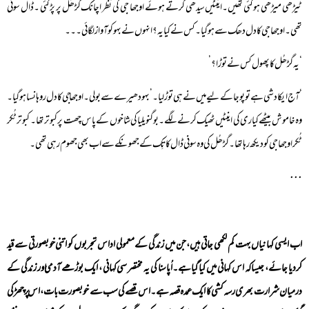
ٹیڑھی میڑھی ہوگئی تھیں۔اینٹیں سیدھی کرتے ہوئے اوجھا جی کی نظر اچانک گڑھُل پر پڑگئی ۔ڈال سونی
تھی۔اوجھا جی کا دل دھک سے ہوگیا۔کس نے کیا یہ؟ انہوں نے بہو کو آواز لگائی۔۔۔
‘یہ گڑھُل کا پھول کس نے توڑا؟’
‘آج ایکادشی ہے تو پوجا کے لیے میں نے ہی توڑ لیا۔’ بہو دھیرے سے بولی۔اوجھا جی کا دل روہانسا ہوگیا۔
وہ خاموش بیٹھے کیاری کی اینٹیں ٹھیک کرنے لگے۔بوگنویلیا کی شاخوں کے پاس چھت پر کبوتر تھا۔ کبوتر ٹُکر
ٹُکر اوجھا جی کو دیکھ رہا تھا۔ گڑھُل کی وہ سونی ڈال کاتِک کے جھونکے سے اب بھی جھوم رہی تھی۔
٠٠٠
اب ایسی کہانیاں بہت کم لکھی جاتی ہیں، جن میں زندگی کے معمولی اداس تجربوں کو اتنی خوبصورتی سے قید
کردیا جائے، جیسا کہ اس کہانی میں کیا گیا ہے۔اُپاسنا کی یہ مختصر سی کہانی ، ایک بوڑھے آدمی اور زندگی کے
درمیان شرارت بھری رسہ کشی کا ایک عمدہ قصہ ہے۔اس قصے کی سب سے خوبصورت بات، اس پر چھڑکی