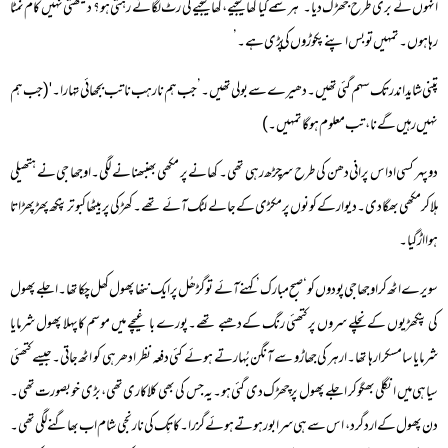
انہوں نے بری طرح جھڑک دیا۔’ہر سمے کیا کھالیجیے، کھالیجیے کی رٹ لگائے رہتی ہو؟ دیکھتی نہیں کام نمٹا
رہا ہوں۔ تمہیں تو بس اپنے پکوڑوں کی پڑی ہے۔’
پتنی شاید اندر تک سہم گئی تھیں۔دھیرے سے بولی تھیں۔’جب ہم نا رہب نا تب بجھائی تہارا۔'(جب ہم
نہیں رہیں گے نا، تب معلوم ہوگا تمہیں۔)
دوپہر کسی اداس پرانی دھن کی طرح سر چڑھ رہی تھی۔ کھانے پر مکھی بھنبھنانے لگی۔ اوجھا جی نے ہتھیلی
ہلاکر مکھی بھگا دی۔دیوار کے کونوں پر مکڑی کے جالے لٹک آئے تھے۔ کھڑکی پر بیٹھا کبوتر پنکھ پھڑپھڑاتا
ہوا اڑگیا۔
سویرے اٹھ کر اوجھا جی پودوں کو ‘صبح مبارک’ کہنے آئے تو گڑھُل پر ایک ننھا پھول کھل چکا تھا۔اجلے پھول
کی پنکھڑیوں کے نچلے سروں پر کتھئی رنگ کے دھبے تھے۔پورے باغیچے میں موسم کا پہلا پھول شرمایا
شرمایا سا مسکرارہا تھا۔ارہر کی جھاڑو سے آنگن بُہارتے ہوئے کئی دفعہ نظر ادھر ہی کو اٹھ جاتی۔جیسے کتھئی
سیاہی میں انگلی بھگو کر اجلے پھول پر چھڑک دی گئی ہو۔یہ جس کی بھی کلاکاری تھی، بڑی خوبصورت تھی۔
دن پھول کے ارد گرد، اس سے ہی سرابور ہوتے ہوئے گزرا۔کاتِک کی نارنجی شام اب بھاگنے لگی تھی۔