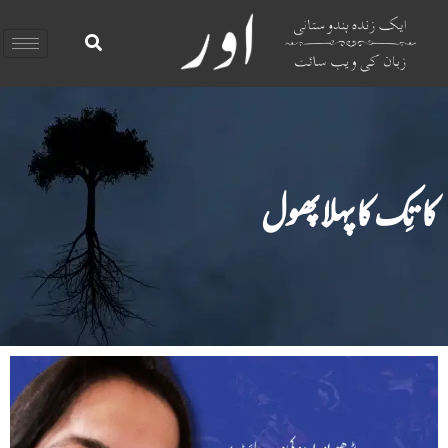
کاتِک کا پہلا پھول