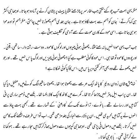
مگر یہی ہمت تب چوکنے لگتی جب بخار سر پر چڑھنے لگتا یا پیٹ پریشان کرنے پر آمادہ ہوجاتا۔اوجھا جی اکثر
ہی کہا کرتے، ‘جان کو جسم سے بہت لگاؤ ہوتا ہے۔جان جلدی جسم چھوڑنا نہیں چاہتی، مگر جسم تو ادھ موا
ہو ہی جاتا ہے۔اسی موہ کے کارن موت کے سمے آدمی کو تکلیف ہوتی ہے۔’
جب تب یہی موہ انہیں باندھنے لگتا۔چھوٹی ہوئی چیزوں اور لوگوں کا موہ۔دوست، رشتہ دار، ساتھی ، پتنی۔
اور پودوں کا موہ تو تھا ہی۔اس موہ کا کوئی مطلب ہے کیا؟ چھوٹی ہوئی چیزیں اور لوگ پاس نہیں تھے۔اور جو
نہیں چھوٹے تھے وہ بھی آخر کتنی دیر پاس ہیں، اس کا کیا کوئی ٹھکانا ہے؟
‘نمامیش میشان نِروان روپم’ کا پاٹھ ایک عرصے سے چھوٹا ہوا تھا۔چھوٹا سا شیو لنگ کونے میں دھکیل دیا گیا
تھا۔ان پر اب بیل پتر نہیں چڑھا کرتا تھا۔کمرے میں کاٹھ کا ایک کالا بکسا تھا۔بکسے میں ڈھیر ساری پرانی
کتابیں اور رسالے تھے۔بانوے، ترانوے تک کے ‘کادمبنی ‘ کے شمارے تھے۔کبھی بہت چاؤ سے
انہوں نے یہ کتابیں خریدی تھیں۔ان پر دُلار سے اخبار کی جلد مڑھی تھی۔اب تو اس طرف دیکھنے تک کا من
نہیں کرتا۔بکسے میں دھول اٹی پڑی تھی۔اوجھا جی کپڑوں سے دھول جھاڑ کر کتابیں سجا رہے تھے۔بہو کھانا
لے کر آئی تھی۔’بابو جی کھانا۔’