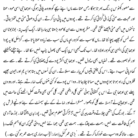
سے مصور کینوس پر رنگ بھرتا ہوگا، جس ممتا سے ماں اپنے بچے کو دودھ پلاتی ہوگی، اوجھا جی اسی موہ ، ممتا
اور محبت سے مٹی کی نِرائی گُڑائی کیا کرتے تھے۔پودوں میں پانی دیا کرتے۔ان کی دھوتی مٹی میں لتھڑ جاتی۔
ناخنوں میں جمی مٹی چبھنے لگتی تھی۔ مگر پودوں سے ان کا موہ بڑھتا ہی جارہا تھا۔ایک ایک پتہ، بوٹا بوٹا ان
کے لمس کو جیسے پہچانتا تھا۔ماں کا سب سے کمزور بچہ ماں کی سب سے زیادہ ممتا پاتا ہے۔گڑھُل کا یہ پودا
اوجھا جی کی ایسی ہی کمزور اولاد تھا۔اب تک کبھی اس پر ایک بھی پھول پنپ نہیں سکا تھا۔پتے چکنے چمکیلے
اور خوبصورت تھے۔ٹہنیاں بھی سڈول تھیں۔ اوجھا جی اکثر پودے کی چھنٹائی کیا کرتے تھے۔سمے سے
کھاد پانی سب دیتے۔اس کی چکنی پتیوں کو پیار سے سہلاتے۔ان کی نسوں میں بہتا ہوا پریم اور جیون جیسے
قطروں کی راہ ہوتا ہوا پودوں میں سماتا چلا جاتا۔وہ اس پودے کو کئی منٹوں تک نہارتے رہتے۔اور دو دن
پہلے ہی اوجھا جی نے اس پر گنگناتی ہوئی ننھی کلی دیکھی تھی۔کلی کسی بھی وقت کھل اٹھنے کی حالت میں
تھی۔اوجھا جی نے آہستہ سے کلی کو چھوا۔مسکرائے اور نہانے کے لیے سیمنٹ کے بنے اونچے فرش پر
آگئے۔ بورنگ کی ہتھی چلاتے وقت پیر کی نسیں تڑ تڑ کرتی معلوم ہوتی تھیں۔پورا بدن چٹختا تھا۔ بوڑھا آدمی
جسم کی طاقت سے نہیں، ہمت سے چلتا ہے۔ ہمت ہی تھی ، جو ماننے نہیں دیتی تھی کہ ان کا جسم تھک رہا
ہے۔حالانکہ وہ سب سے خود کہا کرتے تھے۔’بڑی عمر گئِل با ہمار!'(اب ہماری بہت عمر ہوگئی ہے۔)