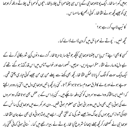
ہوا میں کہرا سا تھا۔ایک پوتا اوجھا جی کے پاس ہی بیٹھا موبائل چلا رہا تھا۔بچوں کو موبائل چلاتے دیکھ کر اوجھا
جی کو جیسے کچھ ہونے لگتا تھا۔کوئی الجھن کا سا احساس۔
‘کا ٹیپ ٹاپ کررہے ہو؟’
‘کچھ نہیں۔’پوتے نے موبائل میں گردن ڈالے ڈالے کہا۔
کسی کا بھی اپنے آس پاس بیٹھنا اوجھا جی کو کچھ جوشیلا سا بنا دیتا تھا۔گزرے دنوں کی پرشور جگالی کرنے کے
لیے دل زور مارنے لگتا۔مگر اب یادیں، سوچیں، تصورات اور خواب آپس میں اس قدر گڈ مڈ ہوگئے تھے کہ
ایک ایک سوت کو الگ کرپانا ناممکن لگتا تھا۔کچھ بھی کہنے سے پہلے من ہی من جیسے کوئی تیاری چلتی تھی۔
سوچے ہوئے اور بولے کا فرق معدوم سا ہوتا ہوا نظر آتا۔کئی بار کچھ باتیں اوجھا جی دل میں اتنی بار دوہرا لیتے
کہ انہیں ایسا لگتا کہ وہ اسے دوسروں کو کئی دفعہ سنا چکے ہیں۔کئی بار اس کے برعکس بھی ہوتا تھا کہ دوسروں
سے کی ہوئی باتیں بھی دل میں دوہرائی ہوئی سی معلوم ہوتی تھیں۔دن بھر کمرے میں اوجھا جی کی سانس کے
الاؤکی آواز بس چوہوں کی بھاگ دوڑ جیسے شور کی مانند لگتی تھی۔ایسے میں بولتا ہوا ٹی وی بھی بے جان لگتا تھا۔
اوجھا جی نے کھنکھار کر کچھ جملے اچھالنا شروع کیا تھا۔پوتے نے بیزار لہجے میں کہا۔’سنائی ہوئی کہانی کتنی بار