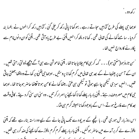
‘رکھ دو۔’
اوجھا جی پہلے کی طرح کتابیں سجاتے رہے۔بہو کھانا پانی رکھ کر چلی گئی۔کتابیں رکھ کر انہوں نے بکسا بند
کردیا۔ سامنے کھانے کی تھالی تھی۔ کھانا دیکھ کر انہیں پتنی بے طرح یاد آتی تھی۔پتنی کو ان دنوں نام سے
پکارنے کا رواج نہیں تھا۔
‘سن تاروُ ہو(سنتی ہو)۔۔۔’کہہ کر ہی کام چلا لیا جاتا تھا۔پتنی خاموشی سے ہی آگے پیچھے ڈولتی رہتی تھیں۔
ان کے آسن پر بیٹھ جانے کے بعد ہی تھالی میں گرم کھانا پروستیں۔اوجھا جی جتنی دیر کھاتے وہ پنکھا جھلتی جاتی
تھیں۔انہیں سبزی تیکھی چاہیے ہوتی تو تیکھی ہی ملتی۔میٹھا کھانے کا من ہوتا تو میٹھا حاضر ہوجاتا تھا۔اوجھا
جی کام میں مصروف رہتے۔پتنی بار بار پہلے کھانا کھالینے پر اصرار کرتیں۔وہ سنی ان سنی کردیتے۔کافی وقت
بعد کام سے فارغ ہوتے، اس کے باوجود کھانا ہمیشہ گرم ہی ملتا۔
اس روز بارش ہوری تھی۔باغیچے کے ہر پودے تک پانی جانے کے لیے وہ راستہ بنارہے تھے کہ پتنی
پکوڑے لے کر برآمدے میں حاضر ہوگئیں۔پتنی بار بار پہلے گرم گرم پکوڑے کھالینے کی ضد کررہی تھیں۔