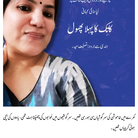
کمرے میں خاموشی کی سرگوشیاں سی ہورہی تھیں۔سرگوشیوں میں خوابوں کی چھٹپٹاہٹ تھی ، یادوں کی بچی
ہوئی کرچیاں تھیں۔