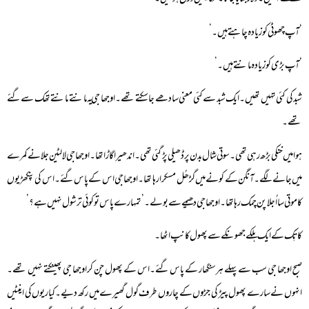
‘آپ چھوٹی کو زیادہ چاہتے ہیں۔’
‘آپ بڑی کو زیادہ مانتے ہیں۔’
شبد کی کئی تہیں تھیں۔ایک شبد سے کئی معنی سادھے جاسکتے تھے۔اوجھا جی یہ مانتے مانتے تھک سے گئے
تھے۔
ہوا میں خنکی بڑھ رہی تھی۔سوتی شال بدن پر ڈھیلی پڑ گئی تھی۔ اندھیرا گاڑا تھا۔ اوجھا جی لالٹین جلانے کمرے
میں جانے لگے۔ آنگن کے کونے میں گڑھُل مسکرا رہا تھا۔اوجھا جی اس کے پاس گئے۔اس کی پنکھڑیوں
کا موتی سا اُجلا پن چمک رہا تھا۔اوجھا جی دھیمے سے بولے۔’تمہارے پاس تو کوئی ترشول نہیں ہے؟’
کاتِک کے ایک ہلکے جھونکے سے پھول کانپ اٹھا۔
صبح اوجھا جی سب سے پہلے ہرسنگھار کے پاس گئے۔اس کے پھول چن کر اوجھا جی پھینکتے نہیں تھے۔
انہوں نے سارے پھول پیڑ کی جڑوں کے چاروں طرف گول گھیرے میں رکھ دیے۔کیاریوں کی اینٹیں