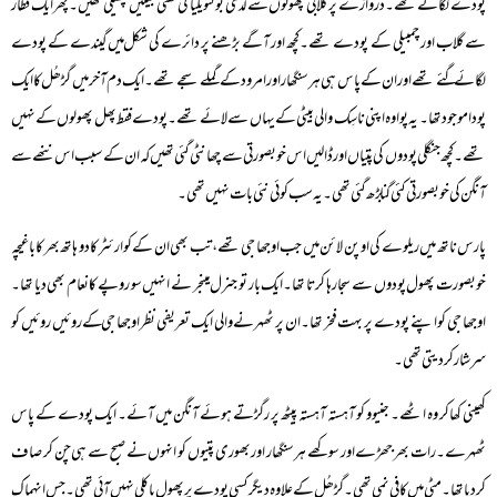
پودے لگائے تھے۔دروازے پر گلابی پھولوں سے لدی بوگنویلیا کی گھنی بیلیں پھیلی تھیں۔پھر ایک قطار
سے گلاب اور چمبیلی کے پودے تھے۔کچھ اور آگے بڑھنے پر دائرے کی شکل میں گیندے کے پودے
لگائے گئے تھے اور ان کے پاس ہی ہرسنگھار اور امرود کے گملے سجے تھے۔ایک دم آخر میں گڑھُل کا ایک
پودا موجود تھا۔ یہ پوا وہ اپنی ناسِک والی بیٹی کے یہاں سے لائے تھے۔پودے فقط پھل پھولوں کے نہیں
تھے۔ کچھ جنگلی پودوں کی پتیاں اور ڈالیں اس خوبصورتی سے چھانٹی گئی تھیں کہ ان کے سبب اس ننھے سے
آنگن کی خوبصورتی کئی گنا بڑھ گئی تھی۔ یہ سب کوئی نئی بات نہیں تھی۔
پارس ناتھ میں ریلوے کی اوپن لائن میں جب اوجھا جی تھے، تب بھی ان کے کوارئٹر کا دو ہاتھ بھر کا باغیچہ
خوبصورت پھول پودوں سے سجا رہا کرتا تھا۔ایک بار تو جنرل مینجر نے انہیں سو روپے کا انعام بھی دیا تھا۔
اوجھا جی کو اپنے پودے پر بہت فخر تھا۔ان پر ٹھہرنے والی ایک تعریفی نظر اوجھا جی کے روئیں روئیں کو
سرشار کردیتی تھی۔
کھینی کھاکر وہ اٹھے۔ جنیوو کو آہستہ آہستہ پیٹھ پر رگڑتے ہوئے آنگن میں آئے۔ ایک پودے کے پاس
ٹھہرے۔رات بھر جھڑے اور سوکھے ہرسنگھار اور بھوری پتیوں کو انہوں نے صبح سے ہی چن کر صاف
کردیا تھا۔ مٹی میں کافی نمی تھی۔گڑھُل کے علاوہ دیگر کسی پودے پر پھول یا کلی نہیں آئی تھی۔ جس انہماک