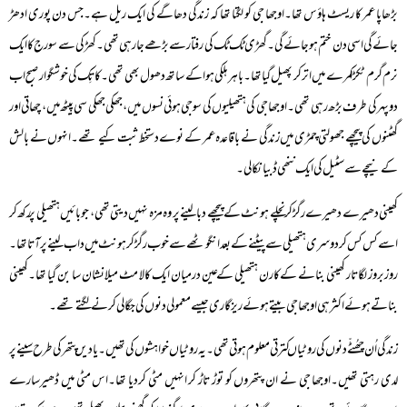
بڑھاپا عمر کا ریسٹ ہاؤس تھا۔اوجھا جی کو لگتا تھا کہ زندگی دھاگے کی ایک ریل ہے۔جس دن پوری ادھڑ
جائے گی اسی دن ختم ہوجائے گی۔گھڑی ٹک ٹک کی رفتار سے بڑھے جارہی تھی۔کھڑکی سے سورج کا ایک
نرم گرم ٹکڑا کمرے میں اتر کر پھیل گیا تھا۔باہر ہلکی ہوا کے ساتھ دھول بھی تھی۔کاتِک کی خوشگوار صبح اب
دوپہر کی طرف بڑھ رہی تھی۔ اوجھا جی کی ہتھیلیوں کی سوجی ہوئی نسوں میں، جھکی جھکی سی پیٹھ میں، چھاتی اور
گھٹنوں کی پیچھے جھولتی چمڑی میں زندگی نے باقاعدہ عمر کے نوے دستخط ثبت کیے تھے۔انہوں نے بالش
کے نیچے سے سٹیل کی ایک ننھی ڈبیا نکالی۔
کھینی دھیرے دھیرے رگڑ کر نچلے ہونٹ کے پیچھے دبا لینے پر وہ مزہ نہیں دیتی تھی، جو بائیں ہتھیلی پر رکھ کر
اسے کس کس کر دوسری ہتھیلی سے پیٹنے کے بعد انگوٹھے سے خوب رگڑ کر ہونٹ میں داب لینے پر آتا تھا۔
روزبروز لگاتار کھینی بنانے کے کارن ہتھیلی کے عین درمیان ایک کالا مٹ میلا نشان سا بن گیا تھا۔کھینی
بناتے ہوئے اکثر ہی اوجھا جی بیتے ہوئے ریزگاری جیسے معمولی دنوں کی جگالی کرنے لگتے تھے۔
زندگی اُن چھُٹّے دنوں کی روٹیاں کترتی معلوم ہوتی تھی۔یہ روٹیاں خواہشوں کی تھیں۔یاد یں پتھر کی طرح سینے پر
لدی رہتی تھیں۔اوجھا جی نے ان پتھروں کو توڑ تاڑ کر انہیں مٹی کردیا تھا۔اس مٹی میں ڈھیرسارے