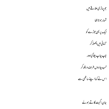
جو پہاڑی علاقے میں
شمار ہوتا تھا
ایک پریمی جوڑے کو
تنہائی میں چھوڑ کر
چپ چاپ چلا گیا دور
تب چاروں طرف دیکھ کر
اس نے کہا اپنے ساتھی سے
جان! گیت گاتے ہوئے