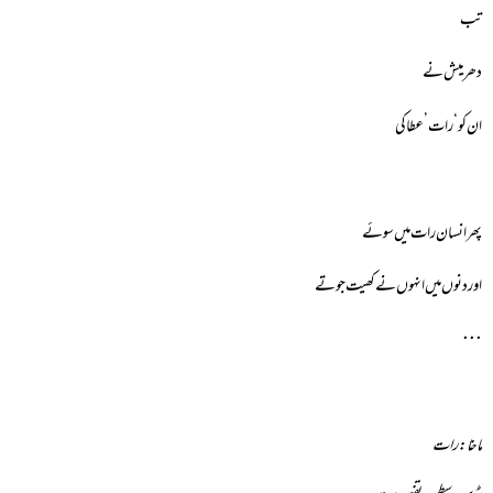
تب
دھرمیش نے
ان کو ‘رات’ عطا کی
پھر انسان رات میں سوئے
اور دنوں میں انہوں نے کھیت جوتے
٠٠٠
ماخا: رات