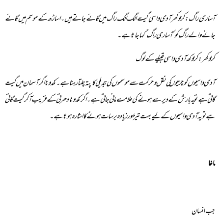
آساری راگ: کڑوکھر آدی واسی گیت الگ الگ راگ میں گائے جاتے ہیں۔اساڑھ کے موسم میں گائے
جانے والے راگ کو ‘آساری راگ’ کہا جاتا ہے۔
کڑوکھر: کڑوکھ آدی واسی قبیلے کے لوگ
آدی واسیوں کو چڑیوں کی نقل و حرکت سے موسموں کی تبدیلی کا پتہ چلتا رہتا ہے۔نکدونا اگر آسمان میں گیت
گاتی ہے تو یہ بارش کے دیر سے ہونے کی علامت مانی جاتی ہے۔اگر نکدونا دھرتی کے قریب آکر گیت گاتی
ہے تو یہ آدی واسیوں کے لیے بہت تیز اور زیادہ برسات ہونے کا اشارہ ہوتا ہے۔
ماخا
جب انسان