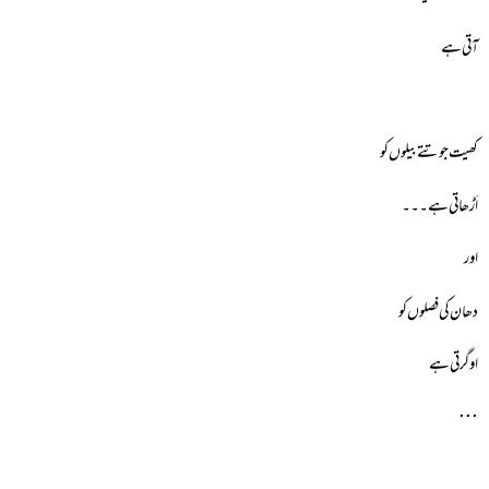
آتی ہے
کھیت جوتتے بیلوں کو
اَڑھاتی ہے۔۔۔
اور
دھان کی فصلوں کو
اوگرتی ہے
٠٠٠