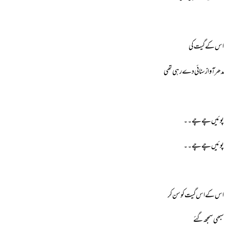
اس کے گیت کی
مدھر آواز سنائی دے رہی تھی
پوئیں چے چے۔۔
پوئیں چے چے۔۔
اس کے اس گیت کو سن کر
سبھی سمجھ گئے