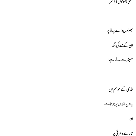
تِلئی پھولوں کا آسرا
پھولوں والے پہاڑ پر
ان کے ملنے کی جگہ
ہمیشہ سے طے ہے!
خَدّی کے موسم میں
چاند پہاڑوں پر ہوتا ہے
اور
تارے دھرتی پر