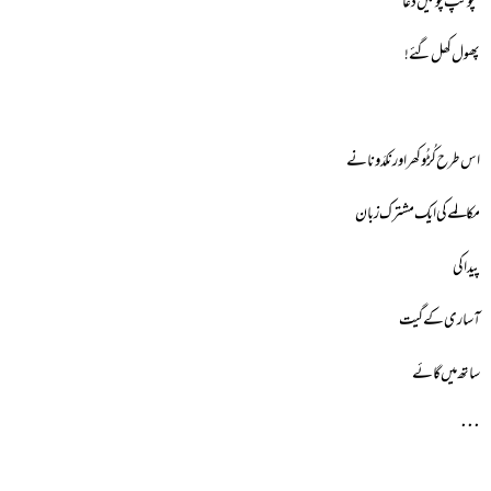
‘پونپ پوئیں دَعا’
پھول کھل گئے!
اس طرح کُڑُوکھر اور نکدَونا نے
مکالمےکی ایک مشترک زبان
پیدا کی
آساری کے گیت
ساتھ میں گائے
٠٠٠