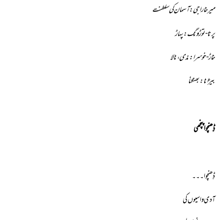
میرخا راجی:آسمان کی سلطنت
پرتا-توڑونگ:پہاڑ
خاڑ-خوسرا:ندی ،نالا
بیڑانا: بھٹکنا
ڈِھنچوا پنچھی
ڈِھنچوا۔۔۔
آدی واسیوں کی