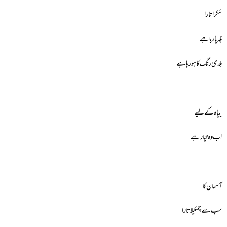
سُکرا تارا
ہَلدیا رہا ہے
ہلدی رنگ کا ہورہا ہے
بیاہ کے لیے
اب وہ تیار ہے
آسمان کا
سب سے چمکیلا تارا