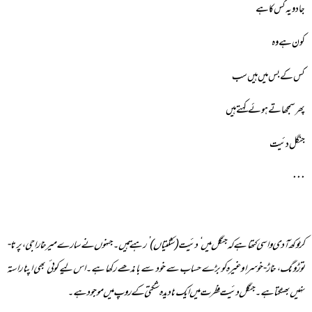
جادو یہ کس کا ہے
کون ہے وہ
کس کے بس میں ہیں سب
پھر سمجھاتے ہوئے کہتے ہیں
جنگل دئیت
٠٠٠
کڑوکھ آدی واسی کتھا ہے کہ جنگل میں ‘دئیت(شکتیاں)’ رہتے ہیں۔جنہوں نے سارے میرخا راجی، پرتا-
توڑونگ، خاڑ-خوسرا وغیرہ کو بڑے حساب سے خود سے باندھے رکھا ہے۔اس لیے کوئی بھی اپنا راستہ
نہیں بھٹکتا ہے۔جنگل دئیت فطرت میں ایک نادیدہ شکتی کے روپ میں موجود ہے۔