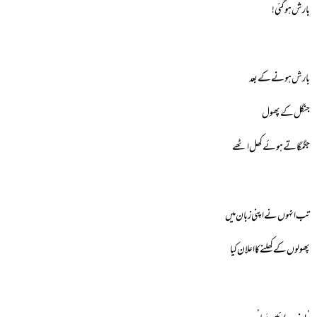
بارش ہوگئی!
بارش ہونے کے بعد
جنگل کے پھول
جگمگاتے ہوئے کھل اٹھے
تب انہوں نے اپنی زبان میں
پھولوں کے کھلنے کا اعلان کیا