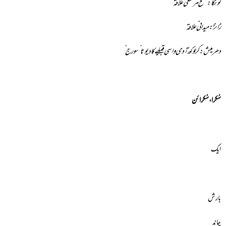
ٹونکا:سطح مرتفعی علاقہ
ڑانڑ:میدانی علاقہ
دھرمیش: کڑوکھ آدی واسی قبیلے کا دیوتا’سورج’
سُکرا، سُکرائن
ایک
بارش
چاند