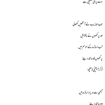
بہت پرانی سہیلی ہے
جب تہذیب نے آنکھیں کھولی
اور پرکھوں نے پکڑا ہَل
تب اساڑھ کے موسم میں
پرکھوں کا ساتھ دینے
اُڑ کر آپہنچی ڈِھنچوا
تبھی سے ہر بار اساڑھ میں
وہ ساتھ دینے