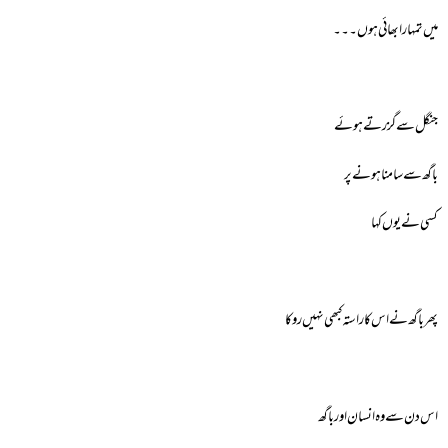
میں تمہارا بھائی ہوں۔۔۔
جنگل سے گزرتے ہوئے
باگھ سے سامنا ہونے پر
کسی نے یوں کہا
پھر باگھ نے اس کا راستہ کبھی نہیں روکا
اس دن سے وہ انسان اور باگھ