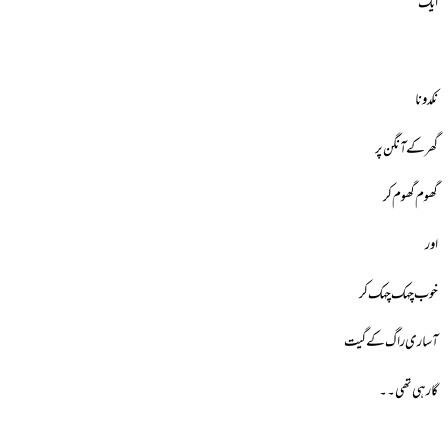
ایک
نکدونا
گھر کے آنگن پر
گھوم گھوم کر
اور
خوب چہک چہک کر
آساری راگ کے گیت
گارہی تھی۔۔