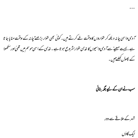
٠٠٠
آدی واسی چاند دیکھ کر تہواروں کا وقت طے کرتے ہیں۔ کوئی بھی تہوار بڑھتے چاند کے وقت منایا جاتا
ہے۔چَیت مہینے سے آدی واسیوں کا خدّی تہوار شروع ہوتا ہے۔خدّی کے اسی موسم میں تِلئی اور سکھوا
کے پھول کھلتے ہیں۔
سب نے ان کے لیے جگہ بنائی
شہر کے علاقے سے دور
ایک گاؤں