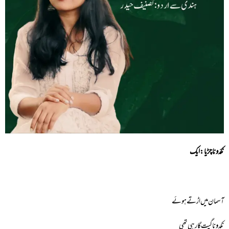
نکدَونا چڑیا: ایک
آسمان میں اڑتے ہوئے
نکدونا گیت گار ہی تھی