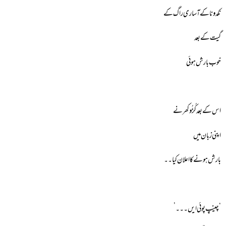
نکدونا کے آساری راگ کے
گیت کے بعد
خوب بارش ہوئی
اس کے بعد کُڑُوکھر نے
اپنی زبان میں
بارش ہونے کا اعلان کیا۔۔
‘چینپ پوئی ایں۔۔۔’