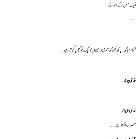
ایک نسل کے ہوئے
٠٠٠
لکڑا:باگھ۔باگھ کڑوکھ آدی واسیوں کا ایک ٹوٹیم یا گوتر ہے۔
خَدّی چاند
خَدّی کا چاند
آسرا دیکھتا ہے۔۔۔