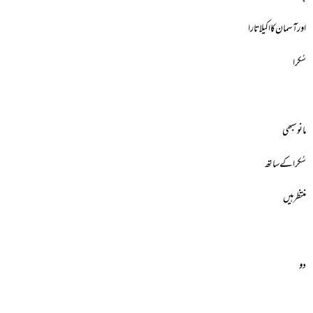
اور آسمان کا اکیلا تارا
سُکرا
مانو سبھی
سُکرا کے ساتھ
منتظر ہیں
دو