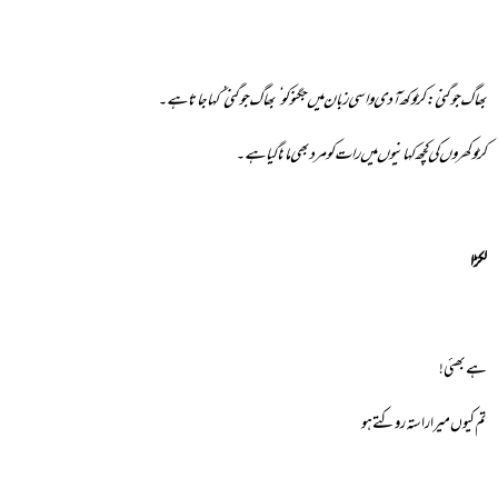
بھاگ جوگنی:کڑوکھ آدی واسی زبان میں جگنو کو ‘بھاگ جوگنی’ کہا جاتا ہے۔
کڑوکھروں کی کچھ کہانیوں میں رات کو مرد بھی مانا گیا ہے۔
لکڑا
ہے بھئی!
تم کیوں میرا راستہ روکتے ہو