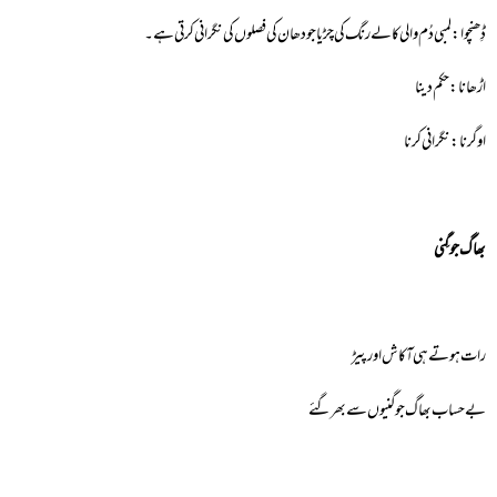
ڈِھنچوا: لمبی دُم والی کالے رنگ کی چڑیا جو دھان کی فصلوں کی نگرانی کرتی ہے۔
اڑھانا: حکم دینا
اوگرنا:نگرانی کرنا
بھاگ جوگِنی
رات ہوتے ہی آکاش اور پیڑ
بے حساب بھاگ جوگنیوں سے بھر گئے