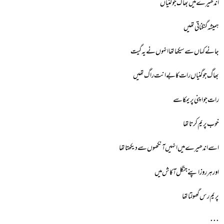
اندھیرے میں بھاگ جوگنیاں
ہمیشہ گنگناتی تھیں
جانے کہاں سے سیکھا تھا انہوں نے یہ گیت
بھاگ جوگنیاں رات کا بے انت راگ تھیں
رات جو اپنی پریمکا سے
خوب پریم کرتا تھا
اسے اندھیرے میں انہیں آنکھوں سے دیکھتا تھا
اور ہر روز اپنے جنگل آکاش میں
پریم رس گھولتا تھا
٠٠٠