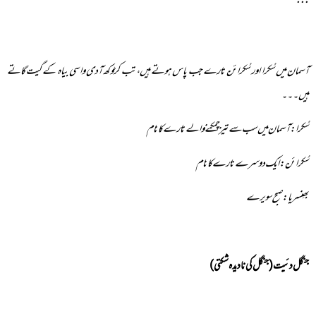
٠٠٠
آسمان میں سُکرا اور سُکرائن تارے جب پاس ہوتے ہیں، تب کڑوکھ آدی واسی بیاہ کے گیت گاتے
ہیں۔۔۔
سُکرا: آسمان میں سب سے تیز چمکنے والے تارے کا نام
سُکرائن: ایک دوسرے تارے کا نام
بھِنسریا: صبح سویرے
جنگل دئیت (جنگل کی نادیدہ شکتی)