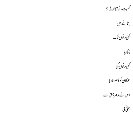
کھیت، ٹونکا اور ڑانڑ
بنانے میں
کئی دنوں تک
جُٹا رہا
کئی دنوں کی
تھکان کو ڈھوتا رہا
اس نے دھرمیش سے
بِنتی کی