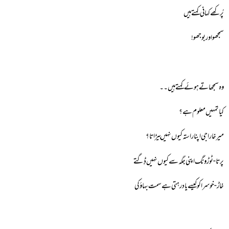
پُرکھے کہانی کہتے ہیں
سمجھو اور بوجھو!
وہ سمجھاتے ہوئے کہتے ہیں۔۔
کیا تمہیں معلوم ہے؟
میرخا راجی اپنا راستہ کیوں نہیں بیڑاتا؟
پرتا-ٹوڑونگ اپنی جگہ سے کیوں نہیں ڈِگتے
خاڑ-خوسرا کو کیسے یاد رہتی ہے سمت بہاؤ کی