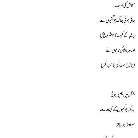
آکاش کی طرف
جاتی ہوئی بھاگ جوگنیوں نے
پریم کے گیت گانا شروع کیا
اور ہر دِشا کی ندیوں نے
اپنا رُخ سمندر کی جانب کرلیا
جنگل میں پھیلی ہوئی
بھاگ جوگنیوں کے گیت سے
مہوا میٹھا ہورہا تھا