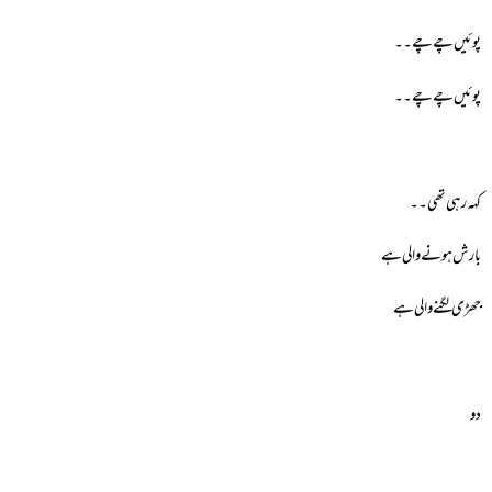
پوئیں چے چے۔۔
پوئیں چے چے۔۔
کہہ رہی تھی۔۔
بارش ہونے والی ہے
جھڑی لگنے والی ہے
دو