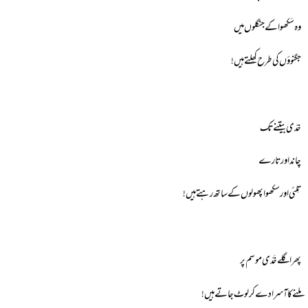
وہ سَکھوا کے جنگلوں میں
جگنوؤں کی طرح کھِلتے ہیں!
خدّی بیتنے تک
چاند اور تارے
تِلئی اور سکھوا پھولوں کے ساتھ رہتے ہیں!
پھر اگلے خَدّی موسم پر
ملنے کا آسرا دے کر لوٹ جاتے ہیں!