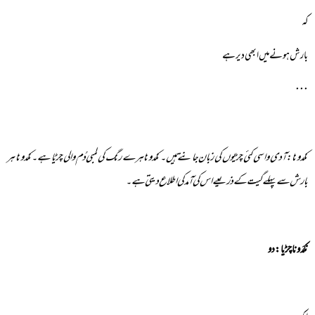
کہ
بارش ہونے میں ابھی دیر ہے
٠٠٠
نکدونا:آدی واسی کئی چڑیوں کی زبان جانتے ہیں۔ نکدَونا ہرے رنگ کی لمبی دُم والی چڑیا ہے۔ نکدَونا ہر
بارش سے پہلے گیت کے ذریعے اس کی آمد کی اطلاع دیتی ہے۔
نکدَونا چڑیا: دو