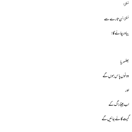
سُکرا
سُکرائن تارے سے
بیاہ رچائے گا!
بھِنسریا
دونوں پاس ہوں گے
اور
اب بینجا راگ کے
گیت گائے جائیں گے