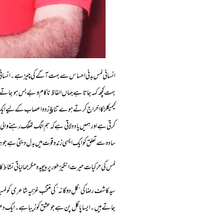
انسانی لمس بدنی احساس سے بہت آگے کی چیز ہے۔ انسانی 
بہت کچھ کہہ جاتا ہے جہاں الفاظ ناکام و بے بس ہو جاتے 
کیمیکلز کا اخراج کرتے ہوے تناﺅ زدہ اعصاب کے لیے ایک طاق
کرتی ہے اور ہمیں یاد دلاتی ہے کہ ہم الگ تھلگ رہنے والی تن
سادہ سے تعلق کو ایک ایسی زندہ قوت میں بدل دیتی ہے جو ہ
لمس کی حرکیات حیرت انگیز طور پر پیچیدہ مگر جمالیاتی نشا
جاتے ہیں۔ ایسا پاگل پن ہے جو عشق کو زیبا ہے۔ ایک دھی