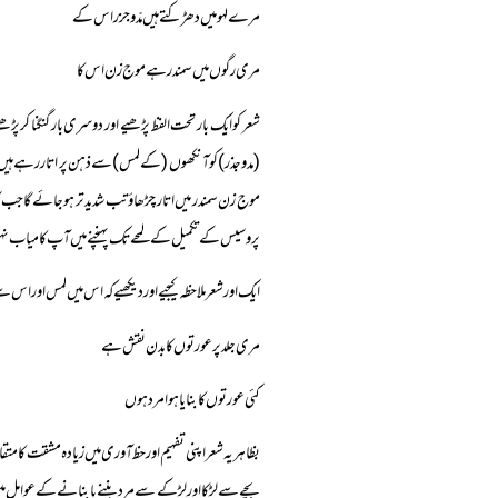
مرے لہو میں دھڑکتے ہیں مدّو جزر اس کے
مری رگوں میں سمندر ہے موج زن اس کا
شعر کو ایک بار تحت الفظ پڑھیے اور دوسری بار گنگنا ک
(مدوجذر) کو آنکھوں (کے لمس) سے ذہن پر اتار رہے ہیں 
موج زن سمندر میں اتار چڑھاؤ تب شدید تر ہو جائے گا ج
پروسیس کے تکمیل کے لمحے تک پہنچنے میں آپ کامیاب نہ
ایک اور شعر ملاحظہ کیجیے اور دیکھیے کہ اس میں لمس اور اس سے متعلق ذخیرۂ الفاظ کے غیاب( absence )کے باوج
مری جلد پر عورتوں کا بدن نقش ہے
کئی عورتوں کا بنایا ہوا مرد ہوں
بظاہر یہ شعر اپنی تفہیم اور حظ آوری میں زیادہ مشقت کا 
بچے سے لڑکا اور لڑکے سے مرد بننے یا بنانے کے عوامل می