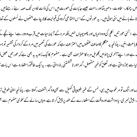
ص، چمکار، سخاوت، دھیرجتا اور راحت جیسے جذبات کی صورت میں اس کی ذات کا دیر تک حصہ بنے رہتے ہیں۔
ے بانے میں بُنی ہوئی ہیں۔ یہ عورتوں کے اس اجتماعی گروہ کی قبولیت کا چرچا ہے جنھوں نے نسلوں کے تعا
ے: “کئی عورتیں” کلچر کی وہ دادیاں اور پھوپھیاں نہیں بلکہ مرد کے آئینۂ حیات میں قرب و دور سے اپنے ک
 باعث بنیں۔ چنانچہ یہ متکلم کا صاف لفظوں میں اعتراف ہے کہ عورت کی تعمیر میں مرد کے کردار کی تشہیر تو
اف ہے اور اپنے آخری پڑاؤ میں گلوبل مرد کا اعتراف بھی ہے۔ مفہوم کا ایک زاویہ یہ بھی ہے کہ عورتیں محض ذہ
دنیا سے جوڑ دیتی ہے اور تعلق کو غیر منفصل، گہرا اور ناشکستنی بنا دیتی ہے۔ یہ ایک طاقتور استعارہ ہے اس بات 
نگ اور انگ تو مرغوب ہیں ہی، لمس کے غیر طبیعیاتی کھیل سے بھی وہ گہرا شغف رکھتا ہے۔ چنانچہ اپنی طوی
پیش خبری، یادداشت اور وقت کے استعارے کے طور پر پیش کرتا ہے، وہاں سائے کے لغوی مفہوم سے بھی ایسی ا