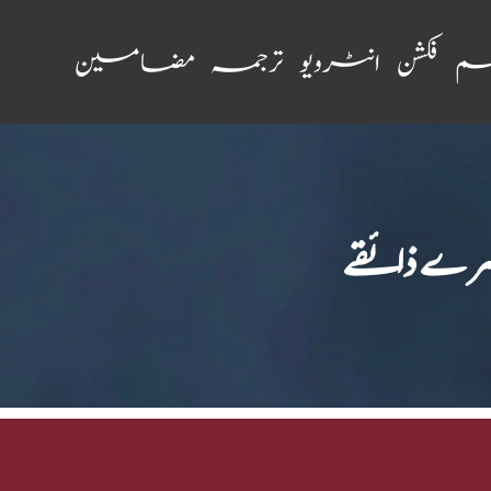
ظم
فکشن
انٹرویو
ترجمہ
مضامین
دوسرے ذائقے