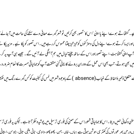
ر پڑھیے۔ گنگناتے ہوے اپنے یا اپنی “اس کا” تصور بھی کرلیں تو شعر گہرے معانی دے سکنے کی حالت میں آجا
اور ایسا کرتے ہوے اپنے دل کی دھڑکنوں کو تیز تیز چلتا محسوس کررہے ہیں۔ اس تصور کو پکائیے۔ مزید پک
ب آپ اپنی گنگناہٹ، اپنے تصور اور اس کے ساتھ چلتے خیال میں ہم آہنگی لے آئیں گے۔ جیسے ہی آپ یہ کرن
یں بھی ہوتے، تب بھی اس عمل کے دوران بروئے کار لائی گئی مشقت آپ کو جمالیاتی مسرت کا انعام ضرور 
ود شعر میں لمس کی کیفیت کو کس گہرے رنگ میں نقشایا گیا ہے:
متقاضی دکھائی نہیں دیتا۔ اس کا جمالیاتی شعور اس کے معنی کی فوری ترسیل میں پوشیدہ نظر آتا ہے۔ لیکن یہ فور
ں درجن بھر عورتوں کی کنٹری بیوشن ہوتی ہے: ماں، خالہ، بہن، پھوپھو، دادی، نانی، چچی، تائی، پڑوسن، استان