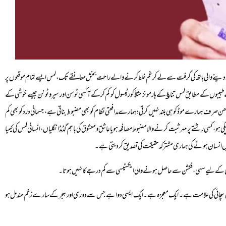
ی دینے والی ہاتھ کی گرفت سے لے کر غم غلط کرنے والے راحت بخش معانقے تک، لمس ایسے تمام موقعوں پر
طبیبوں کے مطابق لمس تناﺅ کے ہارمونز مثلاً کورٹیسول کو کم کرکے آکسی ٹوسن اور سیروٹونن جیسے خوشی کے
ھن صرف ہمارے موڈ کو ہی بلند نہیں کرتی؛ ہمارے مدافعتی نظام کو بھی مضبوط بناتی ہے، جسمانی درد کو بھی کم
، کسی رشتے پر مہر ثبت کرنے والا مضبوط مصافحہ ہو یا عاشق و معشوق کی باہم گڈمڈ انگلیاں، انسانی لمس کی کیمیا
یا میں انسان ہونے کی ہماری مشترکہ حقیقت کی تصدیق کردیتی ہے۔
نٹوں ہی کے لیے سہی، فکشن سے حاصل ہونے والی ایکسٹیسی سے کم درجے کا نہیں ہوتا۔
کتا ہے۔ یہاں لمس تعلق کی ہمیشگی کا استعارہ ہے۔ محبت کی سچائی کی علامت ہے۔ ایک معجزہ ہے۔ ایک ایسی دوا ہے جس سے دوری اور ہجر کے سارے زخم مندمل ہو