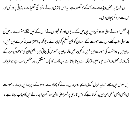
 اس طرح یہ محض جینیات سے آگے کا تصور ہے؛ یہ اس ماتری ورثے، ثقافتی تعلیمات، جذباتی پرورش اور
مل سے مرد کو پہچان دی۔
چے پکے عکس اتارنے والی وہ دوشیزائیں ہیں جن کے سایوں اور خوشبؤوں نے اس کے نین نقشے سنوارے۔ جن کی
 بہت ہولی، اب کھلے دل سے عورت کے احسان کو بھی تسلیم کرلیا جائے۔ چونکہ یہ اعتراف بند کمرے میں نہیں،
ن میں یادداشت کی صورت میں نہیں رکھی جاتیں بلکہ بدن پر محسوس کی جاتی ہیں، یعنی ان کی موجودگی مرد کے
کا کہ ورثہ محض وراثت میں نہیں ملتا بلکہ اسے پہنا جاتا ہے، یہ ذات کا ایک مستقل اور متصل حصہ ہے جو فرد اور
ل ترین غزل میں، جسے “سایہ غزل” کہنا چاہیے، وہ جہاں سائے کو چھلاوے، دھوکے، پرچھائیں، چھایا۔صورت
یسی معنی خیزی پیدا کرتا ہے کہ ذہنِ قاری پر شعر اپنی تاثیر اور تصویر ابھارنے میں کامیاب رہتا ہے: