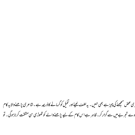
محض سمجھنے کی چیز ہے بھی نہیں۔ یہ لطف لینے اور تخیل کو گرمانے کا ذریعہ ہے۔ شاعری پڑھنے والا یہ کام
جیے ہوے تجربے میں سے گزار کر۔ ظاہر ہے اس کام کے لیے پڑھنے والے کو تھوڑی سی مشقت کرنا ہوگی۔ تو