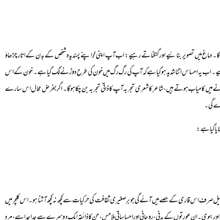
ئے گا۔ دماغ میں تصویر بنائیے اور گنگناتے رہیے: اب آپ اپنی/اپنے پسندیدہ شخص کے بدن کے اتار چڑھاؤ
ائیے۔ اب یہ احساس اتنا شدید ہوگیا ہے کہ آپ کی رگ رگ میں خون کی طرح دوڑنے لگ گیا ہے۔ خون کے اس
ے میں کامیاب ہوتے ہیں، شاعر کا شعری تجربہ آپ کا ذاتی تجربہ بن چکا ہوگا۔ اگر بفرض محال اس سارے
دے گی۔
ی ترسیل صرف اس قاری کے حصے میں آئے گی جو برِصغیری ثقافت کی حرکیات سے کچھ نہ کچھ آشنا ہو۔ اس کلچر میں
ی اور بیوی۔ ان عورتوں کے بدنی، روحانی اور احساساتی ملامس، جن کا ذائقہ ایک دوسرے سے جدا جدا ہے، مرد