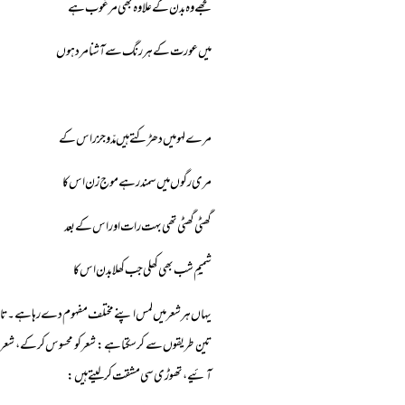
مجھے وہ بدن کے علاوہ بھی مرغوب ہے
میں عورت کے ہر رنگ سے آشنا مرد ہوں
مرے لہو میں دھڑکتے ہیں مدّو جزر اس کے
مری رگوں میں سمندر ہے موج زن اس کا
گھٹی گھٹی تھی بہت رات اور اس کے بعد
شمیمِ شب بھی کھلی جب کھلا بدن اس کا
یہاں ہر شعر میں لمس اپنے مختلف مفہوم دے رہا ہے۔ تاہم 
تین طریقوں سے کرسکتا ہے: شعر کو محسوس کرکے، شعر می
آئیے، تھوڑی سی مشقت کرلیتے ہیں: