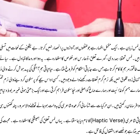
لمس زبان ہے۔ ایک مکمل اظہار ہے جو لفظوں اور آوازوں پر انحصار نہیں کرتا۔ بے یقینی کے لمحات میں تسل
ہیں۔ لمس تحفظ، ہمدردی، گہرے تعلق، ڈھارس اور خلوص کا استعارہ ہے۔ یہ دوا اور دعا کا متبادل ہے۔ سیانے 
تور مرہم کا کام کرتا ہے جس سے جذباتی استحکام کو فروغ ملتا ہے۔ حیاتیاتی ہم آہنگی کی یہ مدہوش کرنے والی دُ
ہائی زدہ مخلوق نہیں بلکہ نرم گرم تعلقات رکھنے والے وجود ہیں۔ کسی اداس بچے کو پرسکون کردینے والی نرم تھپکی ہو
مارے جسم کو غذائیت اور ہمارے دماغ کو اصلی اور سُچا سکون فراہم کرتی ہے اور ایک بڑھتی ہوئی غیر مربوط دن
ط کا وافر سامان رکھتی ہیں۔ ان حرکیات سے شناسائی اگر عمدہ شاعری کی بدولت ہوجائے تو ملنے والا سرور، چند گھ
سید کاشف رضا کی “گلِ دوگانہ” کی منتخب غزلیہ شاعری کو لمسیاتی شاعری ( Haptic Verse) کا نام دیا جاس
رجتا ہے جو غصے اور اشتعال کی قاتل ہے۔