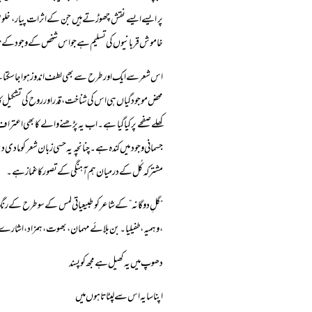
پر ایسے ایسے نقش چھوڑتے ہیں جن کے اثرات پیار، خلو
خاموش قربانیوں کی تسلیم ہے جو اس شخص کے وجود کے تان
اس شعر سے ایک اور طرح سے بھی لطف اندوز ہوا جاسکتا ہ
محض موجودگیاں ہی اس کی شناخت، قدر اور روح کی تشکیل کا
کھلے صفحے پر کیا گیا ہے۔ اب یہ پڑھنے والے کا بھی اعتر
جسمانی وجود میں کندہ ہے۔ چنانچہ یہ حسی زبان شعر کو مادی 
مشترکہ کُل کے درمیان ہم آہنگی کے تصور کا غماز ہے۔
“گلِ دوگانہ” کے شاعر کو طبیعیاتی لمس کے سو طرح کے ر
،وہمیہ، طفیلیا۔ بن بلائے مہمان، بھوت، ہمزاد، اشارے، 
دھوپ میں یہ کھیل ہے مجھ کو پسند
اپنا سایہ اس سے لپٹاتا ہوں میں