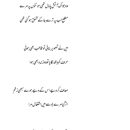
وہ جو اک آتشِ پامال تھی ہونٹوں پہ مرے
مطلعِ لب پہ ترے جا کے شفق ہوگئی تھی
میں نے تصویر بنائی تو مخاطب بھی ہوئی
حرف کو ہاتھ لگایا تو وہ زندہ بھی ہوا
معاف کردیے اس کے دیے ہوے سبھی زخم
اتر گیا مرے بوسے میں اشتعال مرا