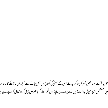
یہ مختلف ہونا محض شعر کو پڑھ کر سیدھے اس کے معنی کی کھوج میں نکل پڑنے سے سمجھ میں نہ آسکے گا۔ شاعری 
ں مستعمل امیجری کی بدولت ذہن کے پردے پر چلنے والی فلم دیکھ کر یا شعر میں پیش کردہ خیال کو اپنے 