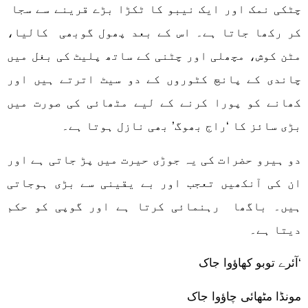
چٹکی نمک اور ایک نیبو کا ٹکڑا بڑے قرینے سے سجا
کر رکھا جاتا ہے۔ اس کے بعد پھول گوبھی کالیا،
مٹن کوش، مچھلی اور چٹنی کے ساتھ پلیٹ کی بغل میں
چاندی کے پانچ کٹوروں کے دو سیٹ اترتے ہیں اور
کھانے کو پورا کرنے کے لیے مٹھائی کی صورت میں
بڑی سائز کا ‘راج بھوگ’ بھی نازل ہوتا ہے۔
دو ہیرو حضرات کی یہ جوڑی حیرت میں پڑ جاتی ہے اور
ان کی آنکھیں تعجب اور بے یقینی سے بڑی ہوجاتی
ہیں۔ باگھا رہنمائی کرتا ہے اور گوپی کو حکم
دیتا ہے۔
‘آئرے توبو کھاؤوا جاک
مونڈا مٹھائی چاؤوا جاک