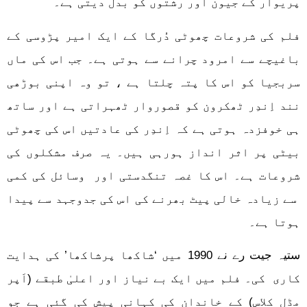
پریوار کے جیون اور رشتوں کو بدل دیتی ہے۔
فلم کی شروعات چھوٹی دُرگا کے ایک امیر پڑوسی کے
باغیچے سے امرود چرانے سے ہوتی ہے۔ جب اس کی ماں
سربجیا کو اس کا پتہ چلتا ہے ، تو وہ اپنی بوڑھی
نند اِندِر ٹھکرون کو قصوروار ٹھہراتی ہے اور ساتھ
ہی خوفزدہ ہوتی ہے کہ اِندِر کی عادتیں اس کی چھوٹی
بیٹی پر اثر انداز ہورہی ہیں۔ یہ صرف مشکلوں کی
شروعات ہے۔ اس کا غصہ تنگدستی اور وسائل کی کمی
سے زیادہ خالی پیٹ بھرنے کی اس کی جدوجہد سے پیدا
ہوتا ہے۔
ستیہ جیت رے نے 1990 میں ‘شاکھا پرشاکھا’ کی ہدایت
کاری کی۔ فلم میں ایک بے نیاز اور اعلیٰ طبقے (اَپر
مڈل کلاس) کے خاندان کی کہانی پیش کی گئی ہے جو