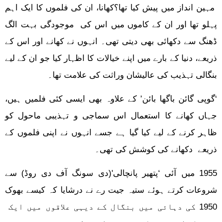
مہین انداز میں پیش کیا تھا؟کھانا، ان کی فلموں کا ایک اہم
پہلو تھا اور ان کے کاموں میں اس کی موجودگی بہت الگ
ڈھنگ سے دکھائی بھی دیتی تھی۔ انہوں نے کھانے اور اس کے
ذریعے، دنیا کے بارے میں اپنے خیالات کا اظہار کیا جو ان کے لیے
بنگالی تہذیب کی عالیشان وراثت کی علامت تھا۔
‘گوپی گائن باگھا بائن’ کے علاوہ بھی ایسی کئی فلمیں ہیں،
جہاں کھانے کا استعمال اس سماجی و تہذیبی ماحول کو
ظاہر کرنے کے لیے کیا گیا ہے جسے انہوں نے اپنی فلموں کے
ذریعے دکھانے کی کوشش کی تھی۔
1955 میں آئی ‘پتھیر پانچالی'(دی سونگ آف دی روڈ) سے
شروعات کرتے ہوئے ستیہ جیت رے نے درشایا کہ کیسے بھوک
1950 کی دہائی میں بنگال کے دیہی علاقوں میں ایک