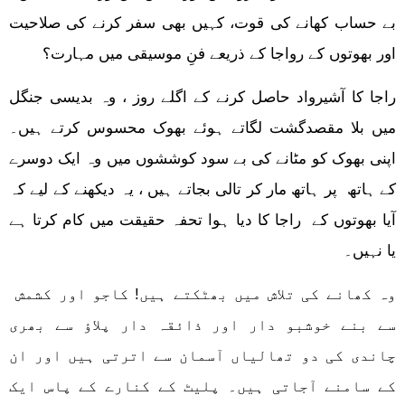
بے حساب کھانے کی قوت، کہیں بھی سفر کرنے کی صلاحیت
اور بھوتوں کے رواجا کے ذریعے فنِ موسیقی میں مہارت؟
راجا کا آشیرواد حاصل کرنے کے اگلے روز ، وہ بدیسی جنگل
میں بلا مقصدگشت لگاتے ہوئے بھوک محسوس کرتے ہیں۔
اپنی بھوک کو مٹانے کی بے سود کوششوں میں وہ ایک دوسرے
کے ہاتھ پر ہاتھ مار کر تالی بجاتے ہیں ، یہ دیکھنے کے لیے کہ
آیا بھوتوں کے راجا کا دیا ہوا تحفہ حقیقت میں کام کرتا ہے
یا نہیں۔
وہ کھانے کی تلاش میں بھٹکتے ہیں! کاجو اور کشمش
سے بنے خوشبو دار اور ذائقہ دار پلاؤ سے بھری
چاندی کی دو تھالیاں آسمان سے اترتی ہیں اور ان
کے سامنے آجاتی ہیں۔ پلیٹ کے کنارے کے پاس ایک