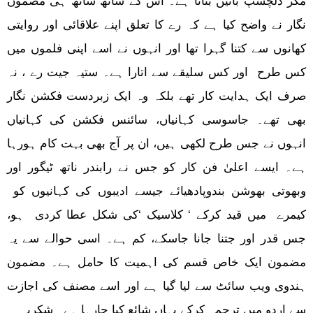
مگر دلچسپ باتیں بتاتا ہے۔ اس کے ساتھ ساتھ ہی مضمون
نگار نے واضح کیا ہے کہ رے کا تعلق اپنے علاقائی اور روایتی
کھانوں سے کتنا گہرا تھا اور انہوں نے اسے اپنی فلموں میں
کس طرح اور کس سلیقے سے اتارا ہے۔ ستیہ جیت رے ، نہ
صرف ایک ہدایت کار تھے بلکہ وہ ایک زبردست فکشن نگار
بھی تھے۔ جاسوسی کہانیاں، سائنس فکشن کی کہانیاں
انہوں نے جس طرح لکھی ہیں، ان پر آج بھی بہت کام ہورہا
ہے۔ ایسے اعلیٰ فن کار کو جس نے رابندر ناتھ ٹیگور اور
وبھوتی بھوشن بندوپادھیائے جیسے ادیبوں کی کہانیوں کو
کیمرے میں قید کرکے ‘ کلاسیک ‘کی شکل عطا کردی ہو،
جس قدر اور جتنا جانا جاسکے، کم ہے۔ اسی حوالے سے یہ
مضمون ایک خاص قسم کی اہمیت کا حامل ہے۔ مضمون
ہندوی ویب سائٹ سے لیا گیا ہے اور اسے مصنف کی اجازت
سے اردو میں ترجمہ کرکے یہاں شائع کیا جارہا ہے۔ شکریہ