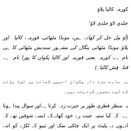
کورمہ کالیا پلاؤ
جلدی لاؤ جلدی لاؤ’
(آؤ مِل جل کر کھاتے ہیں، مونڈا مٹھائی، قورمہ، کالیا اور
پلاؤ۔مونڈا مٹھائی بنگال کی مشہور سندیش مٹھائی کا ہی
نام ہے، کورمہ یعنی قورمہ اور کالیا پکوان کا پورا نام ہے
قتلہ فِش کالیا۔)
یہ سارے مزے دار پکوان انہیں کھانے پر ٹوٹ پڑنے
کے لیے مجبور کردیتے ہیں۔
یہ منظر فطری طور پر حیرت زدہ کرتا ہےاور سوال پیدا ہوتا
ہے کہ کیا ستیہ جیت رے خود کھانےکے ایسے شوقین تھے کہ
انہوں نے پلیٹ پر ایک چٹکی نمک اور نیبو کے ٹکڑے کو اتنے