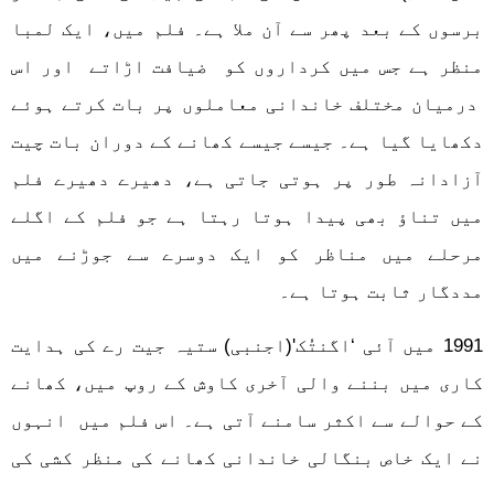
برسوں کے بعد پھر سے آن ملا ہے۔ فلم میں، ایک لمبا
منظر ہے جس میں کرداروں کو ضیافت اڑاتے اور اس
درمیان مختلف خاندانی معاملوں پر بات کرتے ہوئے
دکھایا گیا ہے۔ جیسے جیسے کھانے کے دوران بات چیت
آزادانہ طور پر ہوتی جاتی ہے، دھیرے دھیرے فلم
میں تناؤ بھی پیدا ہوتا رہتا ہے جو فلم کے اگلے
مرحلے میں مناظر کو ایک دوسرے سے جوڑنے میں
مددگار ثابت ہوتا ہے۔
1991 میں آئی ‘اگنتُک'(اجنبی) ستیہ جیت رے کی ہدایت
کاری میں بننے والی آخری کاوش کے روپ میں، کھانے
کے حوالے سے اکثر سامنے آتی ہے۔ اس فلم میں انہوں
نے ایک خاص بنگالی خاندانی کھانے کی منظر کشی کی