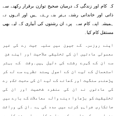
کہ کام اور زندگی کے درمیان صحیح توازن برقرار رکھنے سے
ذاتی اور خاندانی رشتے بہتر بنے رہتے ہیں اور انہوں نے
ہمیشہ اپنے کام سے پرے ان رشتوں کی آبیاری کے لیے بھی
مستقل کام کیا۔
اپنے روزمرہ کے جیون میں ستیہ جیت رے کی غیر
معمولی عادتیں ان کی تخلیقی صلاحیت اور اپنے فن
سے ان کے گہرے رشتے کی دلیل ہیں۔وقت کے بہتر
استعمال کے لیے ان کے اصول پسند نظریے سے لے کر
پڑھنے، سنگیت اور کھانے کے لیے ان کی محبت تک، رے
کی عادتوں نے ان کی منفرد شخصیت اور ان کی
تخلیقیت کو بڑھاوا دینے والے معاملات کے بارے میں
جانکاری فراہم کرنے میں مدد کی ہے ۔ان کی وراثت
دنیا بھر کی فلموں کے ہدایت کاروں اور فن کاروں