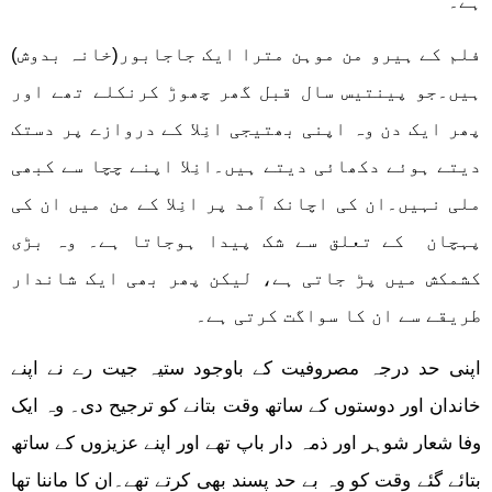
ہے۔
فلم کے ہیرو من موہن مترا ایک جاجابور(خانہ بدوش)
ہیں۔جو پینتیس سال قبل گھر چھوڑ کرنکلے تھے اور
پھر ایک دن وہ اپنی بھتیجی انِلا کے دروازے پر دستک
دیتے ہوئے دکھائی دیتے ہیں۔انِلا اپنے چچا سے کبھی
ملی نہیں۔ان کی اچانک آمد پر انِلا کے من میں ان کی
پہچان کے تعلق سے شک پیدا ہوجاتا ہے۔ وہ بڑی
کشمکش میں پڑ جاتی ہے، لیکن پھر بھی ایک شاندار
طریقے سے ان کا سواگت کرتی ہے۔
اپنی حد درجہ مصروفیت کے باوجود ستیہ جیت رے نے اپنے
خاندان اور دوستوں کے ساتھ وقت بتانے کو ترجیح دی۔ وہ ایک
وفا شعار شوہر اور ذمہ دار باپ تھے اور اپنے عزیزوں کے ساتھ
بتائے گئے وقت کو وہ بے حد پسند بھی کرتے تھے۔ان کا ماننا تھا