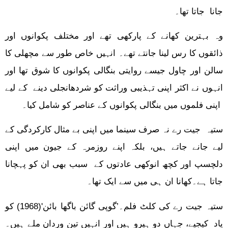
جانا جاتا تھا۔
وہ بہترین کھانے کے پارکھی تھے اور مختلف پکوانوں اور
ذائقوں کا رس لینا جانتے تھے۔ انہیں خاص طور سے مچھلی کا
سالن اور چاول جیسے روایتی بنگالی پکوانوں کا شوق تھا اور
انہوں نے اکثر اپنی تہذیبی وراثت کو شردھانجلی دینے کے لیے
اپنی فلموں میں بنگالی پکوانوں کے عناصر کو شامل کیا۔
ستیہ جیت رے نہ صرف سینما میں اپنی بے مثال کارکردگی کے
لیے جانے جاتے ہیں، بلکہ اپنے روزمرہ کے جیون میں اپنی
دلچسپ اور کچھ انوکھی عادتوں کے سبب بھی ان کو پہچانا
جاتا ہے۔کھانا ان ہی میں سے ایک تھا۔
ستیہ جیت رے کی کلٹ فلم۔’گوپی گائن باگھا بائن'(1968) کو
یاد کیجیے، جہاں دو ہیرو ہیں اور انہیں تین وردان ملے ہیں۔