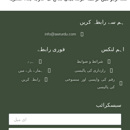
‫ہم سے رابطہ کریں
info@awrurdu.com
اہم لنکس
فوری رابطے
شرائط و ضوابط
ہوم
رازداری کی پالیسی
ہمارے بارے میں
رقم کی واپسی اور منسوخی
رابطہ کریں
کی پالیسی
سبسکرائب