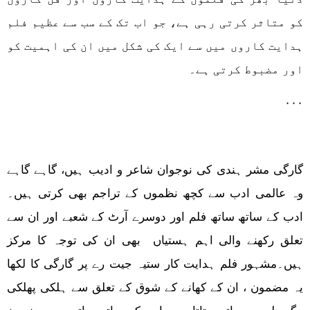
کو متاثر کرتی رہی ہے، جو اب تک کے سب سے عظیم فلم
ہدایت کاروں میں سے ایک کی شکل میں ان کی اہمیت کو
اور مضبوط کرتی ہے۔
٠٠٠
گارگی مشر ہندی کی نوجوان شاعر و ادیب ہیں، گاہے گاہے
وہ عالمی ادب سے کچھ نظموں کے تراجم بھی کرتی ہیں۔
ادب کے ساتھ ساتھ فلم اور دوسرے آرٹ کے شعبے اور ان سے
تعلق رکھنے والی اہم ہستیاں بھی ان کی توجہ کا مرکز
ہیں۔مشہور فلم ہدایت کار ستیہ جیت رے پر گارگی کا لکھا
یہ مضمون ، ان کے کھانے کے شوق کے تعلق سے ہلکی پھلکی