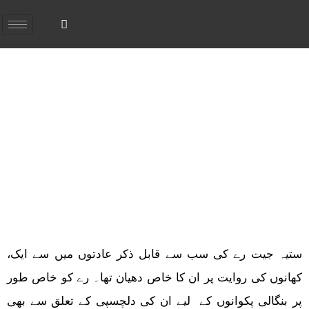
ستیہ جیت رے اور
ذائقے کی دنیا
ستیہ جیت رے کی سب سے قابل ذکر عادتوں میں سے ایک،
کھانوں کی روایت پر ان کا خاص دھیان تھا۔ رے کو خاص طور
پر بنگالی پکوانوں کے لیے ان کی دلچسپی کے تعلق سے بھی